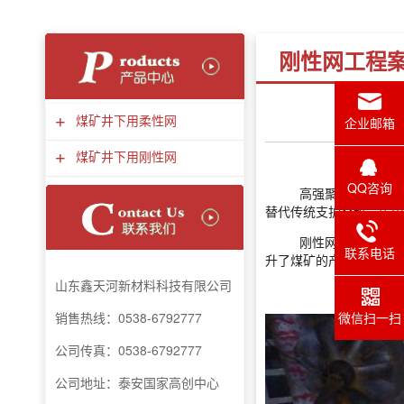
刚性网工程
+
企业邮箱
煤矿井下用柔性网
+
煤矿井下用刚性网
QQ咨询
高强聚酯纤维刚性
替代传统支护材料，矿
刚性网的使用，为
联系电话
升了煤矿的产量，在保
山东鑫天河新材料
科技
有限公司
微信扫一扫
销售热线：0538-6792777
公司传真：
0538-6792777
公司地址：泰安国家高创中心