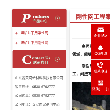
刚性网工程
+
煤矿井下用柔性网
企业邮箱
+
煤矿井下用刚性网
高强聚酯纤维刚
QQ咨询
领域，能够完全替代
刚性网的使用，
联系电话
工，间接有效提升了
山东鑫天河新材料
科技
有限公司
销售热线：0538-6792777
微信扫一扫
公司传真：
0538-6792777
公司地址：泰安国家高创中心