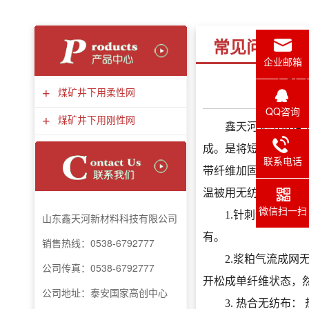
常见问题
企业邮箱
无纺
+
煤矿井下用柔性网
QQ咨询
+
煤矿井下用刚性网
鑫天河无纺布是干法
成。是将短纤维经过
联系电话
带纤维加固，形成针
温被用无纺布，公路
微信扫一扫
1.针刺无纺布： 
山东鑫天河新材料
科技
有限公司
有。
销售热线：0538-6792777
2.浆粕气流成网无
公司传真：
0538-6792777
开松成单纤维状态，
公司地址：泰安国家高创中心
3. 热合无纺布：